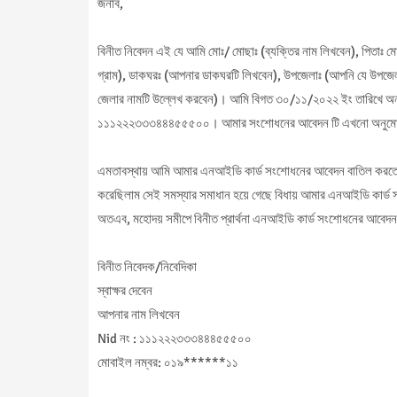
জনাব,
বিনীত নিবেদন এই যে আমি মোঃ/ মোছাঃ (ব্যক্তির নাম লিখবেন), পিতাঃ মোঃ
গ্রাম), ডাকঘরঃ (আপনার ডাকঘরটি লিখবেন), উপজেলাঃ (আপনি যে উপজেল
জেলার নামটি উল্লেখ করবেন)। আমি বিগত ৩০/১১/২০২২ ইং তারিখে অ
১১১২২২৩৩৩৪৪৪৫৫৫০০। আমার সংশোধনের আবেদন টি এখনো অনুমোদন হয়
এমতাবস্থায় আমি আমার এনআইডি কার্ড সংশোধনের আবেদন বাতিল করতে
করেছিলাম সেই সমস্যার সমাধান হয়ে গেছে বিধায় আমার এনআইডি কার্
অতএব, মহোদয় সমীপে বিনীত প্রার্থনা এনআইডি কার্ড সংশোধনের আবেদন ব
বিনীত নিবেদক/নিবেদিকা
স্বাক্ষর দেবেন
আপনার নাম লিখবেন
Nid নং : ১১১২২২৩৩৩৪৪৪৫৫৫০০
মোবাইল নম্বর: ০১৯******১১