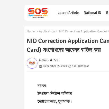
Latest Article
National ID
E
Home
Application
NID Correction Application Cancel জাতীয়
NID Correction Application Cancel
Card) সংশোধনের আবেদন বাতিল করা
person
Author -
SOS
December 05, 2023
1 minute read