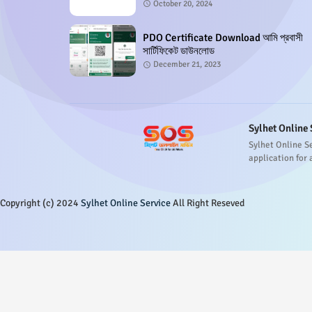
October 20, 2024
PDO Certificate Download আমি প্রবাসী
সার্টিফিকেট ডাউনলোড
December 21, 2023
Sylhet Online 
Sylhet Online S
application for 
Copyright (c) 2024
Sylhet Online Service
All Right Reseved
Design by -
Blogger Templates
| Copyright
SOS
All Right Re