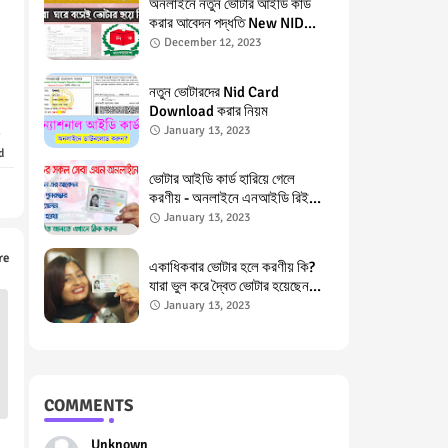
অনলাইনে নতুন ভোটার আইডি কার্ড
করার আবেদন পদ্ধতি New NID
Application in Bangladesh
December 12, 2023
নতুন ভোটারদের Nid Card
Download করার নিয়ম
January 13, 2023
d
ভোটার আইডি কার্ড হারিয়ে গেলে
করণীয় - অনলাইনে এনআইডি রিইস্যু
Lost NID Card, NID Card
January 13, 2023
Reissue
re
একাধিকবার ভোটার হলে করণীয় কি?
যারা ভুল করে দ্বৈত ভোটার হয়েছেন
তাদের জন্য পরামর্শ Double Voter
January 13, 2023
in Bangladesh
COMMENTS
Unknown