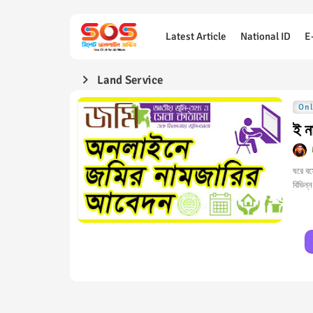
Latest Article
National ID
E
Land Service
Onl
ই ন
ঘরে বস
বিভিন্