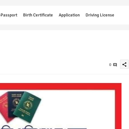
-Passport
Birth Certificate
Application
Driving License
share
0