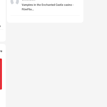
Vampires in the Enchanted Castle casino -
FilmFile...
n
re