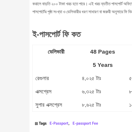
করালে বাড়তি ২০০ টাকা খরচ হতে পারে। এই খরচ ব্যতীত পাসপোর্ট অফি
পাসপোর্টের পৃষ্ঠা সংখ্যা ও ডেলিভারীর ধরণ সাধারণ বা জরুরী অনুসারে ফি 
ই-পাসপোর্ট ফি কত
ডেলিভারী
48 Pages
5 Years
রেগুলার
৪,০২৫ টাঃ
৫
এক্সপ্রেস
৬,৩২৫ টাঃ
৮
সুপার এক্সপ্রেস
৮,৬২৫ টাঃ
১
Tags
E-Passport
E-passport Fee