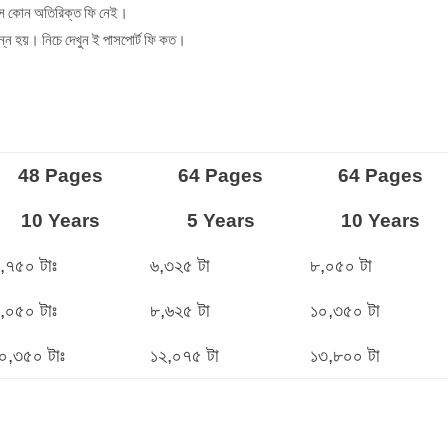
সে কোন অতিরিক্ত ফি নেই।
ভিন্ন হয়। নিচে দেখুন ই পাসপোর্ট ফি কত।
48 Pages
64 Pages
64 Pages
10 Years
5 Years
10 Years
,৭৫০ টাঃ
৬,৩২৫ টা
৮,০৫০ টা
,০৫০ টাঃ
৮,৬২৫ টা
১০,৩৫০ টা
০,৩৫০ টাঃ
১২,০৭৫ টা
১৩,৮০০ টা